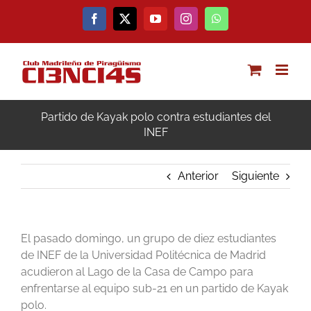
Saltar
al
Facebook
X
YouTube
Instagram
WhatsApp
contenido
Partido de Kayak polo contra estudiantes del
INEF
Anterior
Siguiente
El pasado domingo, un grupo de diez estudiantes
de INEF de la Universidad Politécnica de Madrid
acudieron al Lago de la Casa de Campo para
enfrentarse al equipo sub-21 en un partido de Kayak
polo.