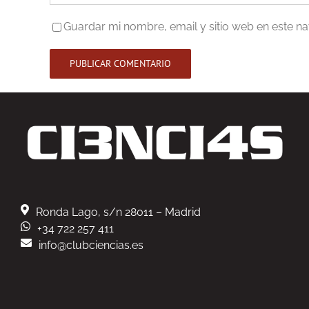
Guardar mi nombre, email y sitio web en este 
Ronda Lago, s/n 28011 – Madrid
+34 722 257 411
info@clubciencias.es