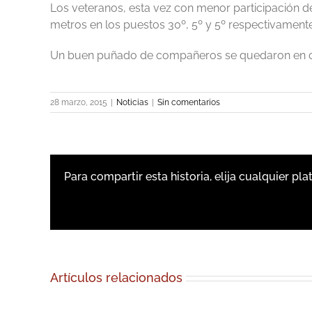
Los veteranos, esta vez con menor participación del
metros en los puestos 30º, 5º y 5º respectivamente.
Un buen puñado de compañeros se quedaron en cas
28 marzo, 2015
|
Noticias
|
Sin comentarios
Para compartir esta historia, elija cualquier pl
Artículos relacionados