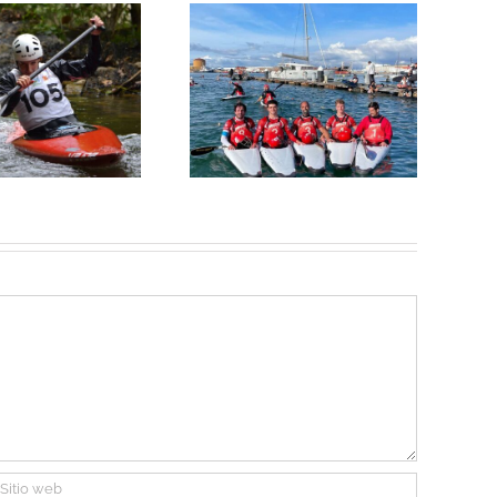
as chicas terceras y
Terceras y cuartos en
los chicos sextos en
el nacional de kayak
la tercera cita de 1ª
polo senior
división de KP