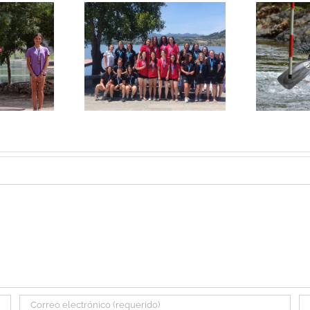
L
icas gana el
Tres cadetes del
o torneo de
Ciencias los mejores
ra división
de España