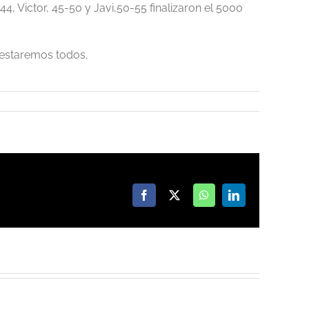
, Victor, 45-50 y Javi,50-55 finalizaron el 5000
 estaremos todos.
Facebook
X
WhatsApp
LinkedIn