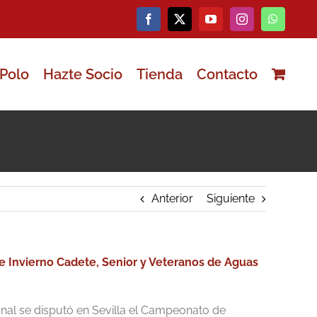
Facebook
X
YouTube
Instagram
WhatsAp
Polo
Hazte Socio
Tienda
Contacto
Anterior
Siguiente
Invierno Cadete, Senior y Veteranos de Aguas
nal se disputó en Sevilla el Campeonato de