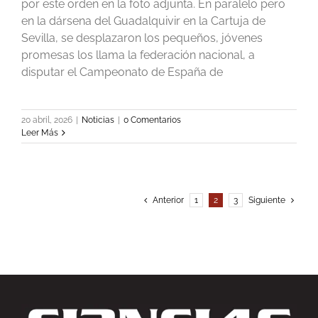
por este orden en la foto adjunta. En paralelo pero
en la dársena del Guadalquivir en la Cartuja de
Sevilla, se desplazaron los pequeños, jóvenes
promesas los llama la federación nacional, a
disputar el Campeonato de España de
20 abril, 2026
|
Noticias
|
0 Comentarios
Leer Más
Anterior
1
2
3
Siguiente